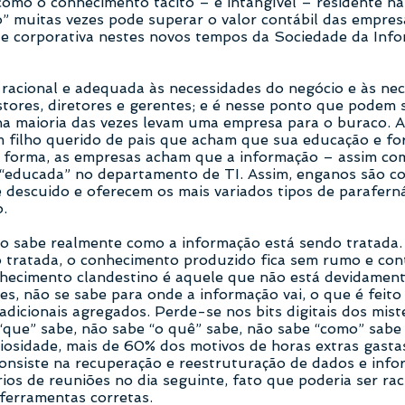
como o conhecimento tácito – e intangível – residente n
o” muitas vezes pode superar o valor contábil das empres
te corporativa nestes novos tempos da Sociedade da Inf
racional e adequada às necessidades do negócio e às nec
stores, diretores e gerentes; e é nesse ponto que podem
 na maioria das vezes levam uma empresa para o buraco. 
 filho querido de pais que acham que sua educação e fo
forma, as empresas acham que a informação – assim com
r “educada” no departamento de TI. Assim, enganos são c
 descuido e oferecem os mais variados tipos de paraferná
o.
ão sabe realmente como a informação está sendo tratada.
 tratada, o conhecimento produzido fica sem rumo e con
onhecimento clandestino é aquele que não está devidamen
s, não se sabe para onde a informação vai, o que é feit
adicionais agregados. Perde-se nos bits digitais dos mist
 “que” sabe, não sabe “o quê” sabe, não sabe “como” sabe
riosidade, mais de 60% dos motivos de horas extras gasta
onsiste na recuperação e reestruturação de dados e info
rios de reuniões no dia seguinte, fato que poderia ser ra
ferramentas corretas.