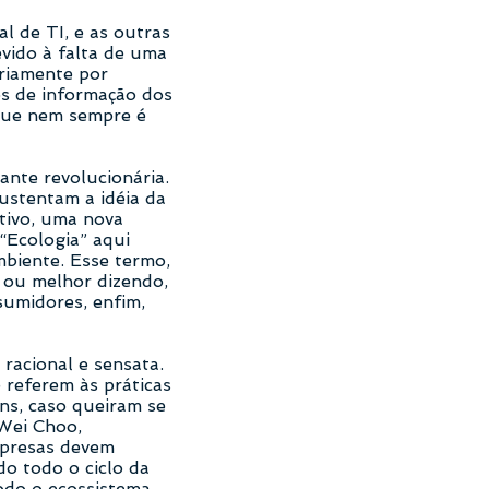
 de TI, e as outras
vido à falta de uma
ariamente por
os de informação dos
 que nem sempre é
ante revolucionária.
ustentam a idéia da
tivo, uma nova
“Ecologia” aqui
mbiente. Esse termo,
 ou melhor dizendo,
sumidores, enfim,
racional e sensata.
 referem às práticas
ns, caso queiram se
Wei Choo,
mpresas devem
do todo o ciclo da
odo o ecossistema