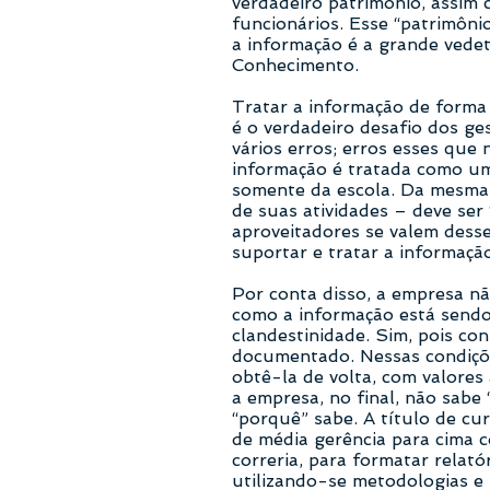
verdadeiro patrimônio, assim 
funcionários. Esse “patrimôni
a informação é a grande vede
Conhecimento.
Tratar a informação de forma 
é o verdadeiro desafio dos ge
vários erros; erros esses que
informação é tratada como um
somente da escola. Da mesma 
de suas atividades – deve se
aproveitadores se valem desse
suportar e tratar a informaçã
Por conta disso, a empresa n
como a informação está sendo
clandestinidade. Sim, pois c
documentado. Nessas condiçõe
obtê-la de volta, com valores 
a empresa, no final, não sabe
“porquê” sabe. A título de cu
de média gerência para cima c
correria, para formatar relató
utilizando-se metodologias e 