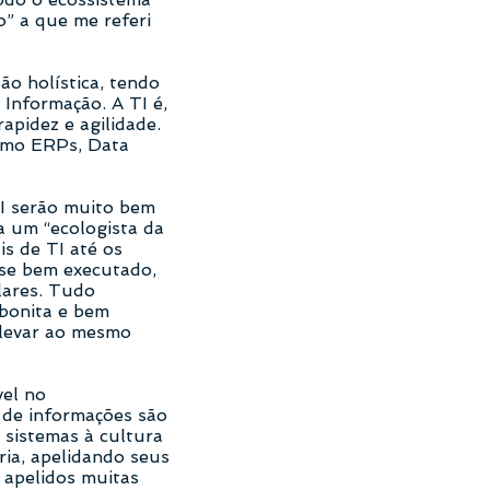
” a que me referi
o holística, tendo
 Informação. A TI é,
apidez e agilidade.
como ERPs, Data
TI serão muito bem
a um “ecologista da
is de TI até os
, se bem executado,
lares. Tudo
 bonita e bem
 levar ao mesmo
vel no
 de informações são
 sistemas à cultura
ia, apelidando seus
 apelidos muitas