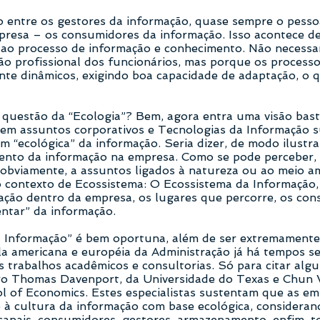
entre os gestores da informação, quase sempre o pessoal
presa – os consumidores da informação. Isso acontece de
a ao processo de informação e conhecimento. Não necess
ão profissional dos funcionários, mas porque os process
te dinâmicos, exigindo boa capacidade de adaptação, o
 questão da “Ecologia”? Bem, agora entra uma visão bast
 em assuntos corporativos e Tecnologias da Informação s
“ecológica” da informação. Seria dizer, de modo ilustra
ento da informação na empresa. Como se pode perceber, 
 obviamente, a assuntos ligados à natureza ou ao meio a
o contexto de Ecossistema: O Ecossistema da Informação,
mação dentro da empresa, os lugares que percorre, os con
entar” da informação.
a Informação” é bem oportuna, além de ser extremamente 
la americana e européia da Administração já há tempos se
 trabalhos acadêmicos e consultorias. Só para citar algu
ro Thomas Davenport, da Universidade do Texas e Chun 
 of Economics. Estes especialistas sustentam que as e
 à cultura da informação com base ecológica, consideran
canais, consumidores, gestores, armazenamento, enfim, t