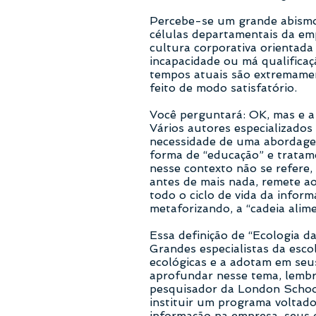
Percebe-se um grande abismo 
células departamentais da em
cultura corporativa orientad
incapacidade ou má qualificaç
tempos atuais são extremamen
feito de modo satisfatório.
Você perguntará: OK, mas e a
Vários autores especializados
necessidade de uma abordagem 
forma de “educação” e tratam
nesse contexto não se refere,
antes de mais nada, remete a
todo o ciclo de vida da infor
metaforizando, a “cadeia alim
Essa definição de “Ecologia d
Grandes especialistas da esco
ecológicas e a adotam em seus
aprofundar nesse tema, lemb
pesquisador da London School
instituir um programa voltado
informação na empresa, seus 