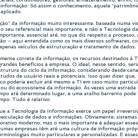
 informação. Só assim o conhecimento, aquele “patrimônio
 aplicado.
ão” da informação muito interessante, baseada numa visã
 seu referencial mais importante, e não a Tecnologia da
ortante, essencial até, no que diz respeito a processo, r
ão – aqui entendida como os mais diversos softwares, 
 apenas veículos de estruturação e tratamento de dados.
mente correta da informação, os recursos destinados à 
randes benefícios à empresa. O ideal, nesse sentido, seri
strutura do ciclo da informação, considerando desde cana
studos de usuário reais e potenciais. Isso quer dizer que
o poderia excluir até mesmo a TI em caso muito particu
 ou do ecossistema da informação. Às vezes uma estrada
empo até determinado lugar; e uma atalho barrento pode
mpo. Tudo é relativo.
ue a Tecnologia da Informação exerce um papel irreversí
eiculação de dados e informações. Obviamente, sistemas
orativo moderno, mas o mais importante é adequar esses
gumas empresas têm até uma cultura de informação própr
minologias muito particulares e personalizadas. E esses