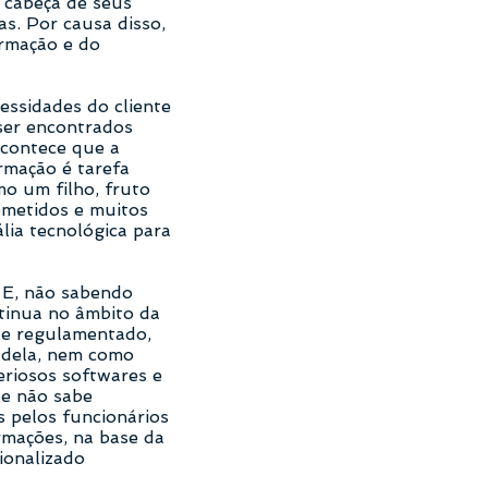
a cabeça de seus
as. Por causa disso,
ormação e do
essidades do cliente
 ser encontrados
Acontece que a
rmação é tarefa
o um filho, fruto
ometidos e muitos
lia tecnológica para
 E, não sabendo
tinua no âmbito da
te regulamentado,
o dela, nem como
eriosos softwares e
 e não sabe
s pelos funcionários
rmações, na base da
cionalizado